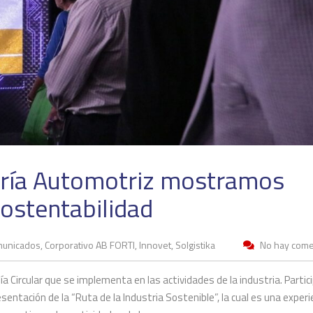
uría Automotriz mostramos
sostentabilidad
unicados, Corporativo AB FORTI, Innovet, Solgistika
No hay come
 Circular que se implementa en las actividades de la industria. Parti
sentación de la “Ruta de la Industria Sostenible”, la cual es una experi